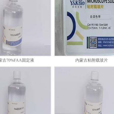
蒙古70%FAA固定液
内蒙古粘附载玻片