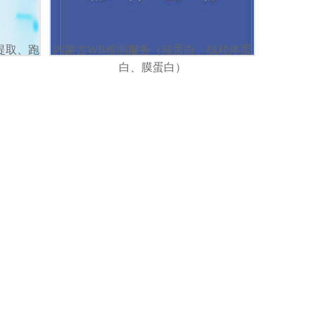
提取、跑
内蒙古WB检测服务（核蛋白、线粒体蛋
白、膜蛋白）