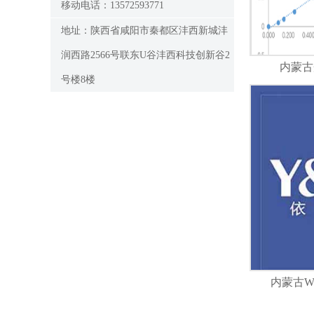
移动电话：13572593771
地址：陕西省咸阳市秦都区沣西新城沣
润西路2566号联东U谷沣西科技创新谷2
内蒙古
号楼8楼
内蒙古